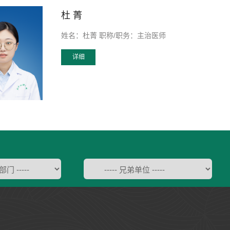
杜 菁
姓名：杜菁 职称/职务：主治医师
详细