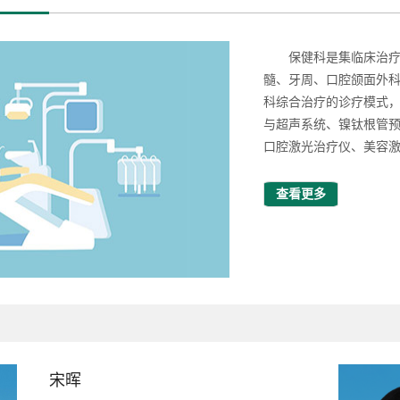
保健科是集临床治
髓、牙周、口腔颌面外
科综合治疗的诊疗模式，
与超声系统、镍钛根管预
口腔激光治疗仪、美容激
查看更多
宋晖