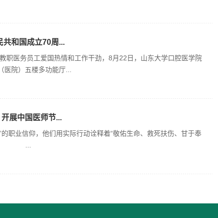
和国成立70周...
教职医务员工爱国热情和工作干劲，8月22日，山东大学口腔医学院
医院）五楼多功能厅...
展中国医师节...
”的职业信仰，他们用实际行动诠释着“敬佑生命、救死扶伤、甘于奉
。 ...