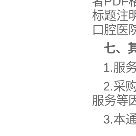
者PDF
标题注
口腔医院
七
、
1.
2.
服务等
3.