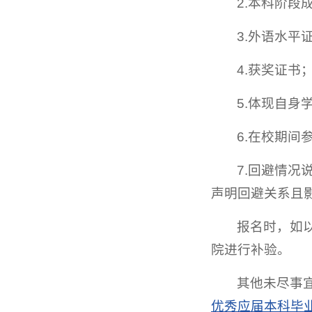
2.本科阶
3.外语水平
4.获奖证书
5.体现自
6.在校期
7.回避情
声明回避关系且
报名时，如
院进行补验。
其他未尽事
优秀应届本科毕