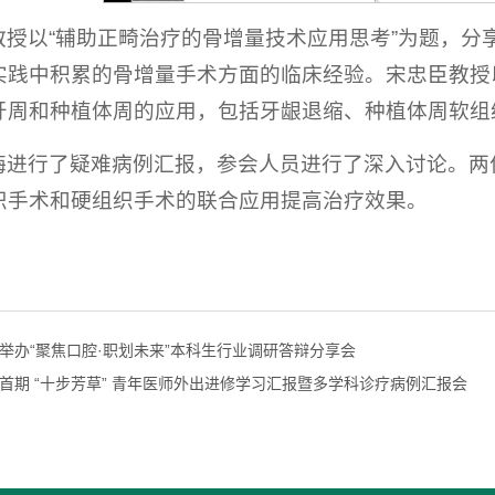
教授以“辅助正畸治疗的骨增量技术应用思考”为题，分
实践中积累的骨增量手术方面的临床经验。宋忠臣教授以
牙周和种植体周的应用，包括牙龈退缩、种植体周软组
梅进行了疑难病例汇报，参会人员进行了深入讨论。两
织手术和硬组织手术的联合应用提高治疗效果。
举办“聚焦口腔·职划未来”本科生行业调研答辩分享会
首期 “十步芳草” 青年医师外出进修学习汇报暨多学科诊疗病例汇报会