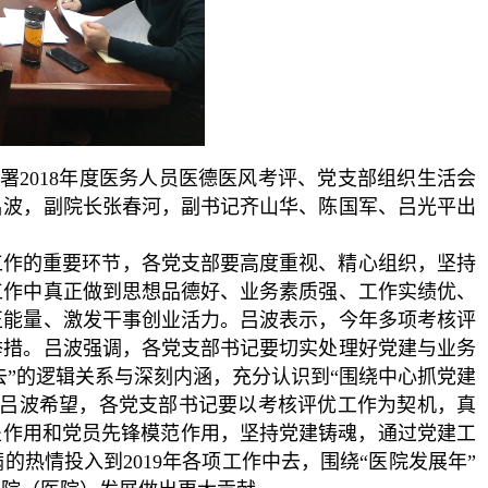
2018年度医务人员医德医风考评、党支部组织生活会
吕波，副院长张春河，副书记齐山华、陈国军、吕光平出
年工作的重要环节，各党支部要高度重视、精心组织，坚持
工作中真正做到思想品德好、业务素质强、工作实绩优、
正能量、激发干事创业活力。吕波表示，今年多项考核评
举措。吕波强调，各党支部书记要切实处理好党建与业务
去”的逻辑关系与深刻内涵，充分认识到“围绕中心抓党建
。吕波希望，各党支部书记要以考核评优工作为契机，真
垒作用和党员先锋模范作用，坚持党建铸魂，通过党建工
热情投入到2019年各项工作中去，围绕“医院发展年”