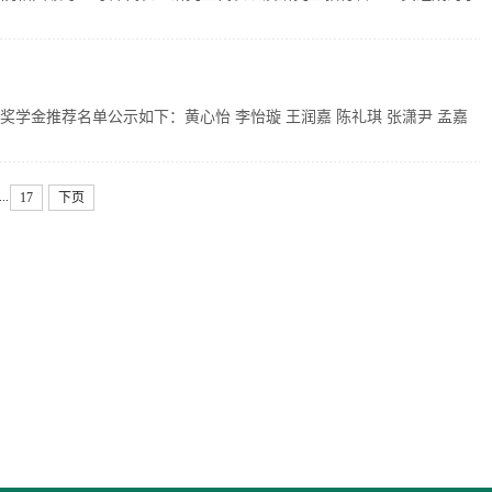
奖学金推荐名单公示如下：黄心怡 李怡璇 王润嘉 陈礼琪 张潇尹 孟嘉
...
17
下页