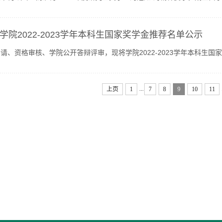
员会，经过公开答辩，现将获奖者的奖项公布如下：硕士国...
学院2022-2023学年本科生国家奖学金推荐名单公示
请、资格审核、学院公开答辩评审，现将学院2022-2023学年本科生国家
间：2023年10月13日—10月16日公示联系老师：范老师公示联...
...
上页
1
7
8
9
10
11