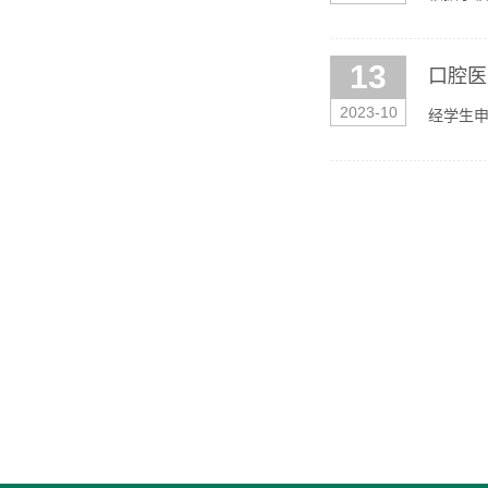
院评审委
13
口腔医
2023-10
经学生申
玮公示时