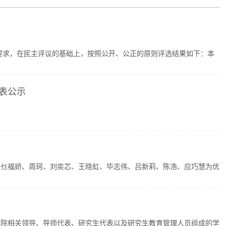
体要求，在民主评议的基础上，按照公开、公正的原则评选结果如下：本
配表公示
选乜福娇、周珂、刘奕芯、王晓虹、毕志伟、吕新莉、陈浩、应巧慧为优
由学院相关领导、导师代表、研究生代表以及研究生教育管理人员组成的学