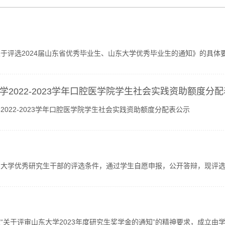
于评选2024届山东省优秀毕业生、山东大学优秀毕业生的通知》的具
心怡、朱华章、李佳宁、宋雨超、孙立君为省级优秀毕业生；黄...
学2022-2023学年口腔医学院学生社会实践资助额度分
2022-2023学年口腔医学院学生社会实践资助额度分配表公示
东大学优秀研究生干部的评选条件，通过学生自愿申报，公开答辩，现评
干部。特此公示。联系人：石海英联系电话：88382071公示时...
“关于评审山东大学2023年度研究生奖学金的通知”的精神要求，成立