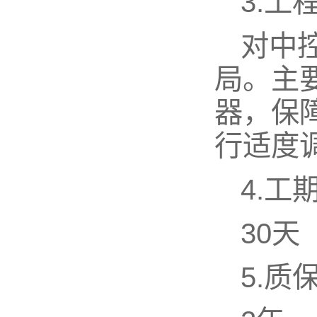
3.工
对中
局。主
器，保
行适度
4.工
30
5.质